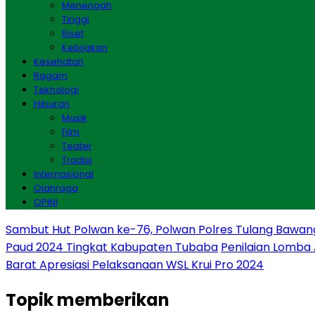
Menengah
Tinggi
Riset
Kebijakan
Kesehatan
Ragam
Teknologi
Hiburan
Musik
Film
Teater
Tradisi
Internasional
Olahraga
OPINI
Sambut Hut Polwan ke-76, Polwan Polres Tulang Bawan
Paud 2024 Tingkat Kabupaten Tubaba
Penilaian Lomba
Barat Apresiasi Pelaksanaan WSL Krui Pro 2024
Topik
memberikan