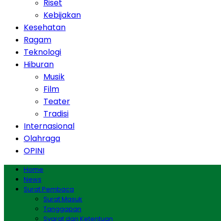
Riset
Kebijakan
Kesehatan
Ragam
Teknologi
Hiburan
Musik
Film
Teater
Tradisi
Internasional
Olahraga
OPINI
Home
News
Surat Pembaca
Surat Masuk
Tanggapan
Syarat dan Ketentuan