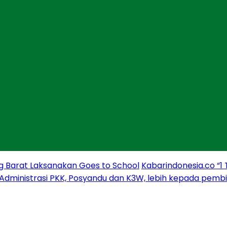
g Barat Laksanakan Goes to School
Kabarindonesia.co “1
 Administrasi PKK, Posyandu dan K3W, lebih kepada pem