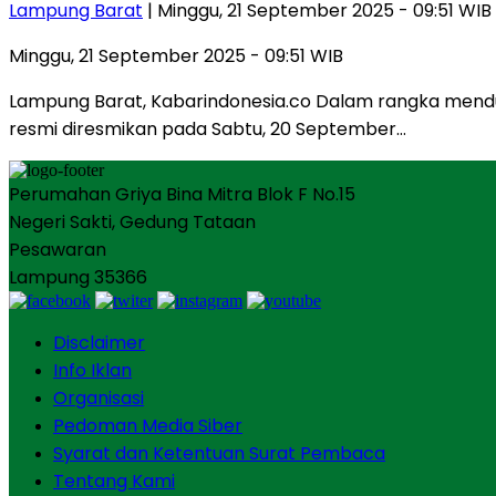
Lampung Barat
| Minggu, 21 September 2025 - 09:51 WIB
Minggu, 21 September 2025 - 09:51 WIB
Lampung Barat, Kabarindonesia.co Dalam rangka mend
resmi diresmikan pada Sabtu, 20 September…
Perumahan Griya Bina Mitra Blok F No.15
Negeri Sakti, Gedung Tataan
Pesawaran
Lampung 35366
Disclaimer
Info Iklan
Organisasi
Pedoman Media Siber
Syarat dan Ketentuan Surat Pembaca
Tentang Kami