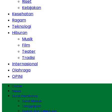
Riset
Kebijakan
Kesehatan
Ragam
Teknologi
Hiburan
Musik
Film
Teater
Tradisi
Internasional
Olahraga
OPINI
Home
News
Surat Pembaca
Surat Masuk
Tanggapan
Syarat dan Ketentuan