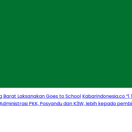
g Barat Laksanakan Goes to School
Kabarindonesia.co “1
 Administrasi PKK, Posyandu dan K3W, lebih kepada pem