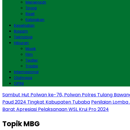
Menengah
Tinggi
Riset
Kebijakan
Kesehatan
Ragam
Teknologi
Hiburan
Musik
Film
Teater
Tradisi
Internasional
Olahraga
OPINI
Sambut Hut Polwan ke-76, Polwan Polres Tulang Bawan
Paud 2024 Tingkat Kabupaten Tubaba
Penilaian Lomba
Barat Apresiasi Pelaksanaan WSL Krui Pro 2024
Topik
MBG