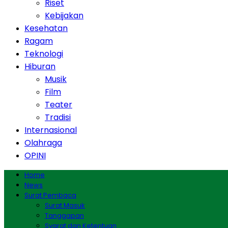
Riset
Kebijakan
Kesehatan
Ragam
Teknologi
Hiburan
Musik
Film
Teater
Tradisi
Internasional
Olahraga
OPINI
Home
News
Surat Pembaca
Surat Masuk
Tanggapan
Syarat dan Ketentuan