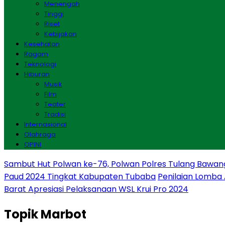
Menengah
Tinggi
Riset
Kebijakan
Kesehatan
Ragam
Teknologi
Hiburan
Musik
Film
Teater
Tradisi
Internasional
Olahraga
OPINI
Sambut Hut Polwan ke-76, Polwan Polres Tulang Bawan
Paud 2024 Tingkat Kabupaten Tubaba
Penilaian Lomba
Barat Apresiasi Pelaksanaan WSL Krui Pro 2024
Topik
Marbot