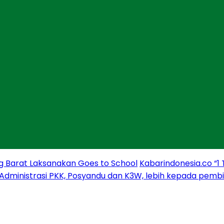
g Barat Laksanakan Goes to School
Kabarindonesia.co “1
 Administrasi PKK, Posyandu dan K3W, lebih kepada pem