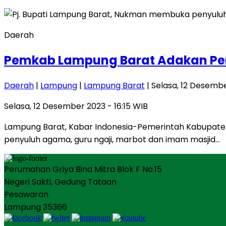
Daerah
Pemkab Lampung Barat Adakan Pen
Daerah
|
Lampung
|
Lampung Barat
| Selasa, 12 Desembe
Selasa, 12 Desember 2023 - 16:15 WIB
Lampung Barat, Kabar Indonesia-Pemerintah Kabupate
penyuluh agama, guru ngaji, marbot dan imam masjid…
Perumahan Griya Bina Mitra Blok F No.15
Negeri Sakti, Gedung Tataan
Pesawaran
Lampung 35366