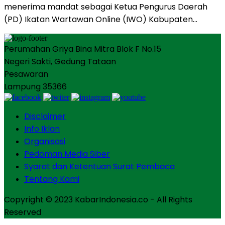
menerima mandat sebagai Ketua Pengurus Daerah
(PD) Ikatan Wartawan Online (IWO) Kabupaten…
Perumahan Griya Bina Mitra Blok F No.15
Negeri Sakti, Gedung Tataan
Pesawaran
Lampung 35366
Disclaimer
Info Iklan
Organisasi
Pedoman Media Siber
Syarat dan Ketentuan Surat Pembaca
Tentang Kami
Copyright © 2023 KabarIndonesia.co - All Rights
Reserved