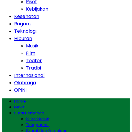
Riset
Kebijakan
Kesehatan
Ragam
Teknologi
Hiburan
Musik
Film
Teater
Tradisi
Internasional
Olahraga
OPINI
Home
News
Surat Pembaca
Surat Masuk
Tanggapan
Syarat dan Ketentuan