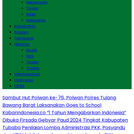
Menengah
Tinggi
Riset
Kebijakan
Kesehatan
Ragam
Teknologi
Hiburan
Musik
Film
Teater
Tradisi
Internasional
Olahraga
OPINI
Sambut Hut Polwan ke-76, Polwan Polres Tulang
Bawang Barat Laksanakan Goes to School
Kabarindonesia.co “1 Tahun Mengabarkan Indonesia”
Dibuka Firsada Gebyar Paud 2024 Tingkat Kabupaten
Tubaba
Penilaian Lomba Administrasi PKK, Posyandu