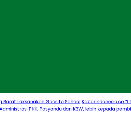
g Barat Laksanakan Goes to School
Kabarindonesia.co “1
 Administrasi PKK, Posyandu dan K3W, lebih kepada pem