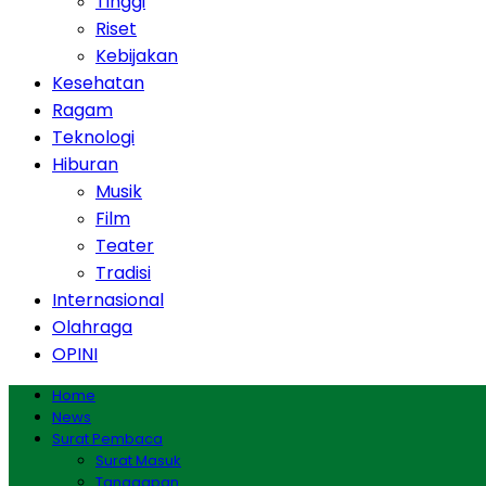
Tinggi
Riset
Kebijakan
Kesehatan
Ragam
Teknologi
Hiburan
Musik
Film
Teater
Tradisi
Internasional
Olahraga
OPINI
Home
News
Surat Pembaca
Surat Masuk
Tanggapan