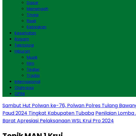
Dasar
Menengah
Tinggi
Riset
Kebijakan
Kesehatan
Ragam
Teknologi
Hiburan
Musik
Film
Teater
Tradisi
Internasional
Olahraga
OPINI
Sambut Hut Polwan ke-76, Polwan Polres Tulang Bawan
Paud 2024 Tingkat Kabupaten Tubaba
Penilaian Lomba
Barat Apresiasi Pelaksanaan WSL Krui Pro 2024
Topik
MAN 1 Krui