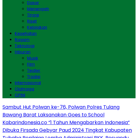
Dasar
Menengah
Tinggi
Riset
Kebijakan
Kesehatan
Ragam
Teknologi
Hiburan
Musik
Film
Teater
Tradisi
Internasional
Olahraga
OPINI
Sambut Hut Polwan ke-76, Polwan Polres Tulang
Bawang Barat Laksanakan Goes to School
Kabarindonesia.co “1 Tahun Mengabarkan Indonesia”
Dibuka Firsada Gebyar Paud 2024 Tingkat Kabupaten
Tubaba
Penilaian Lomba Administrasi PKK, Posyandu