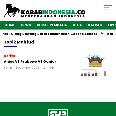
HOME
NEWS
SURAT PEMBACA
DESA
DAERAH
LIP
olres Tulang Bawang Barat Laksanakan Goes to School
Kaba
Topik
Mahfud
Berita
Anies VS Prabowo VS Ganjar
Senin, 11 Desember 2023 - 12:11 WIB