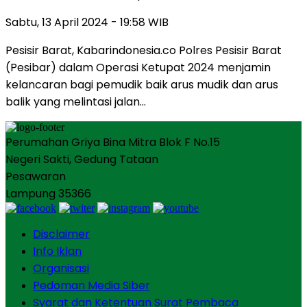
Sabtu, 13 April 2024 - 19:58 WIB
Pesisir Barat, Kabarindonesia.co Polres Pesisir Barat
(Pesibar) dalam Operasi Ketupat 2024 menjamin
kelancaran bagi pemudik baik arus mudik dan arus
balik yang melintasi jalan…
Perumahan Griya Bina Mitra Blok F No.15
Negeri Sakti, Gedung Tataan
Pesawaran
Lampung 35366
Disclaimer
Info Iklan
Organisasi
Pedoman Media Siber
Syarat dan Ketentuan Surat Pembaca