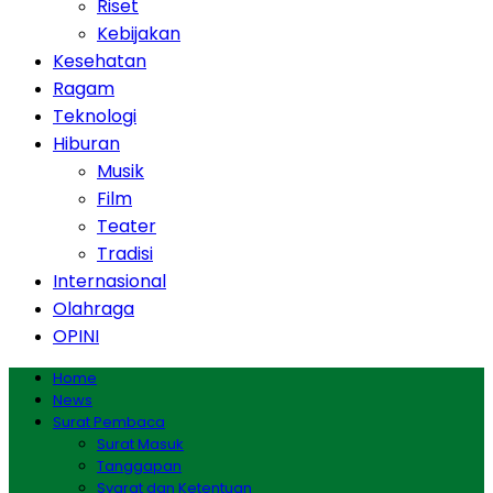
Riset
Kebijakan
Kesehatan
Ragam
Teknologi
Hiburan
Musik
Film
Teater
Tradisi
Internasional
Olahraga
OPINI
Home
News
Surat Pembaca
Surat Masuk
Tanggapan
Syarat dan Ketentuan