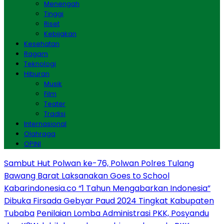
Menengah
Tinggi
Riset
Kebijakan
Kesehatan
Ragam
Teknologi
Hiburan
Musik
Film
Teater
Tradisi
Internasional
Olahraga
OPINI
Sambut Hut Polwan ke-76, Polwan Polres Tulang
Bawang Barat Laksanakan Goes to School
Kabarindonesia.co “1 Tahun Mengabarkan Indonesia”
Dibuka Firsada Gebyar Paud 2024 Tingkat Kabupaten
Tubaba
Penilaian Lomba Administrasi PKK, Posyandu