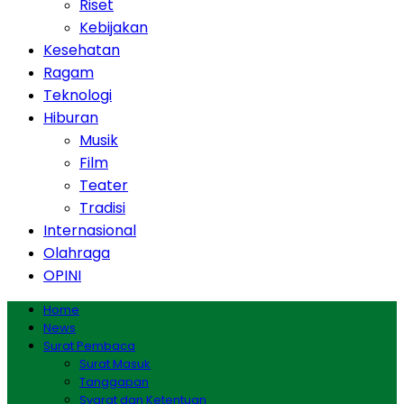
Riset
Kebijakan
Kesehatan
Ragam
Teknologi
Hiburan
Musik
Film
Teater
Tradisi
Internasional
Olahraga
OPINI
Home
News
Surat Pembaca
Surat Masuk
Tanggapan
Syarat dan Ketentuan