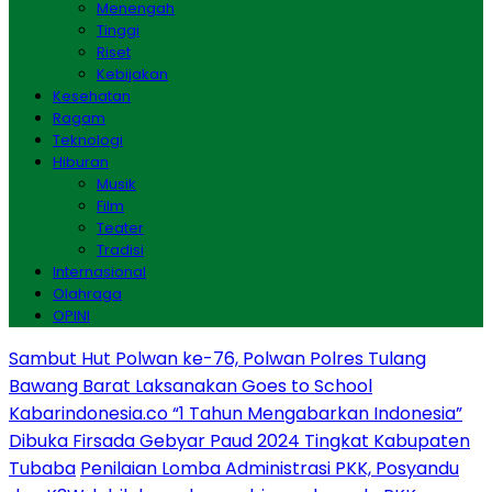
Menengah
Tinggi
Riset
Kebijakan
Kesehatan
Ragam
Teknologi
Hiburan
Musik
Film
Teater
Tradisi
Internasional
Olahraga
OPINI
Sambut Hut Polwan ke-76, Polwan Polres Tulang
Bawang Barat Laksanakan Goes to School
Kabarindonesia.co “1 Tahun Mengabarkan Indonesia”
Dibuka Firsada Gebyar Paud 2024 Tingkat Kabupaten
Tubaba
Penilaian Lomba Administrasi PKK, Posyandu