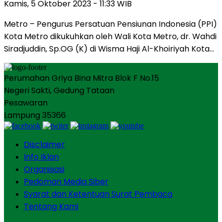
Kamis, 5 Oktober 2023 - 11:33 WIB
Metro – Pengurus Persatuan Pensiunan Indonesia (PPI)
Kota Metro dikukuhkan oleh Wali Kota Metro, dr. Wahdi
Siradjuddin, Sp.OG (K) di Wisma Haji Al-Khoiriyah Kota…
Perumahan Griya Bina Mitra Blok F No.15
Negeri Sakti, Gedung Tataan
Pesawaran
Lampung 35366
Disclaimer
Info Iklan
Organisasi
Pedoman Media Siber
Syarat dan Ketentuan Surat Pembaca
Tentang Kami