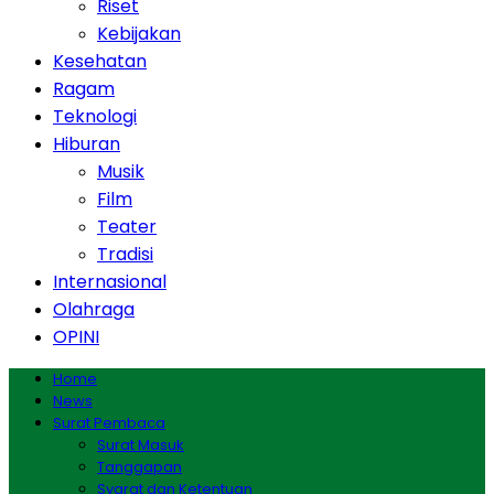
Riset
Kebijakan
Kesehatan
Ragam
Teknologi
Hiburan
Musik
Film
Teater
Tradisi
Internasional
Olahraga
OPINI
Home
News
Surat Pembaca
Surat Masuk
Tanggapan
Syarat dan Ketentuan