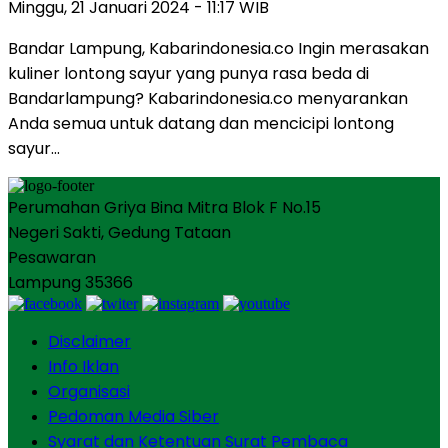
Minggu, 21 Januari 2024 - 11:17 WIB
Bandar Lampung, Kabarindonesia.co Ingin merasakan
kuliner lontong sayur yang punya rasa beda di
Bandarlampung? Kabarindonesia.co menyarankan
Anda semua untuk datang dan mencicipi lontong
sayur…
Perumahan Griya Bina Mitra Blok F No.15
Negeri Sakti, Gedung Tataan
Pesawaran
Lampung 35366
Disclaimer
Info Iklan
Organisasi
Pedoman Media Siber
Syarat dan Ketentuan Surat Pembaca