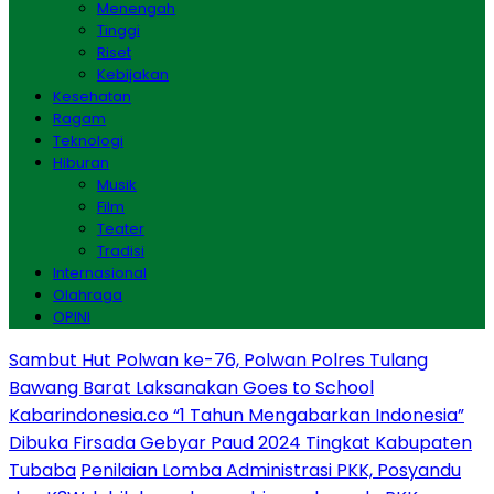
Menengah
Tinggi
Riset
Kebijakan
Kesehatan
Ragam
Teknologi
Hiburan
Musik
Film
Teater
Tradisi
Internasional
Olahraga
OPINI
Sambut Hut Polwan ke-76, Polwan Polres Tulang
Bawang Barat Laksanakan Goes to School
Kabarindonesia.co “1 Tahun Mengabarkan Indonesia”
Dibuka Firsada Gebyar Paud 2024 Tingkat Kabupaten
Tubaba
Penilaian Lomba Administrasi PKK, Posyandu