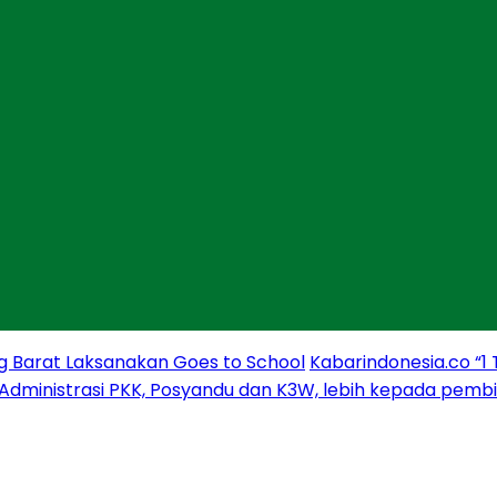
g Barat Laksanakan Goes to School
Kabarindonesia.co “1
 Administrasi PKK, Posyandu dan K3W, lebih kepada pem