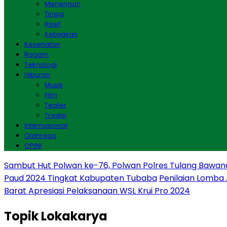
Menengah
Tinggi
Riset
Kebijakan
Kesehatan
Ragam
Teknologi
Hiburan
Musik
Film
Teater
Tradisi
Internasional
Olahraga
OPINI
Sambut Hut Polwan ke-76, Polwan Polres Tulang Bawan
Paud 2024 Tingkat Kabupaten Tubaba
Penilaian Lomba
Barat Apresiasi Pelaksanaan WSL Krui Pro 2024
Topik
Lokakarya