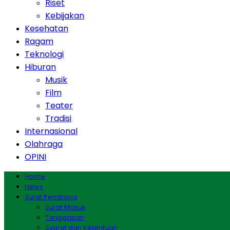
Riset
Kebijakan
Kesehatan
Ragam
Teknologi
Hiburan
Musik
Film
Teater
Tradisi
Internasional
Olahraga
OPINI
Home
News
Surat Pembaca
Surat Masuk
Tanggapan
Syarat dan Ketentuan