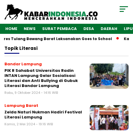
HOME
NEWS
SURAT PEMBACA
DESA
DAERAH
LIP
olres Tulang Bawang Barat Laksanakan Goes to School
Kaba
Topik
Literasi
Bandar Lampung
PIK R Sahabat Universitas Radin
INTAN Lampung Gelar Sosialisasi
Literasi dan Anti Bullying di Gubuk
Literasi Bandar Lampung
Rabu, 9 Oktober 2024 - 14:16 WIB
Lampung Barat
Zelda Naturi Nukman Hadiri Festival
Literasi Lampung
Kamis, 2 Mei 2024 - 19:16 WIB