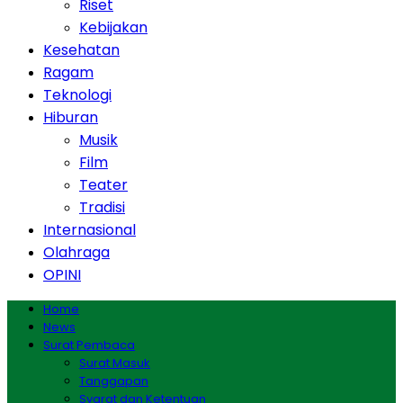
Riset
Kebijakan
Kesehatan
Ragam
Teknologi
Hiburan
Musik
Film
Teater
Tradisi
Internasional
Olahraga
OPINI
Home
News
Surat Pembaca
Surat Masuk
Tanggapan
Syarat dan Ketentuan