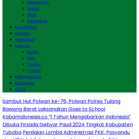
Menengah
Tinggi
Riset
Kebijakan
Kesehatan
Ragam
Teknologi
Hiburan
Musik
Film
Teater
Tradisi
Internasional
Olahraga
OPINI
Sambut Hut Polwan ke-76, Polwan Polres Tulang
Bawang Barat Laksanakan Goes to School
Kabarindonesia.co “1 Tahun Mengabarkan Indonesia”
Dibuka Firsada Gebyar Paud 2024 Tingkat Kabupaten
Tubaba
Penilaian Lomba Administrasi PKK, Posyandu