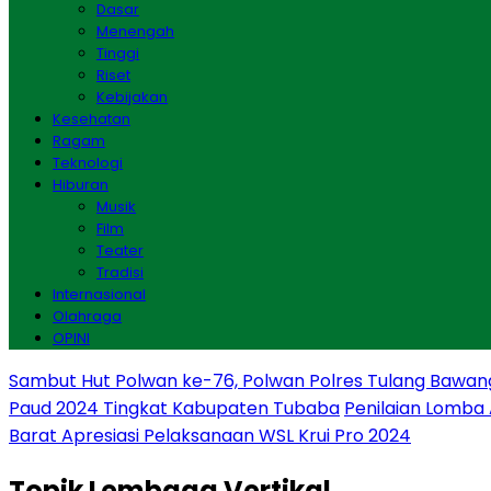
Dasar
Menengah
Tinggi
Riset
Kebijakan
Kesehatan
Ragam
Teknologi
Hiburan
Musik
Film
Teater
Tradisi
Internasional
Olahraga
OPINI
Sambut Hut Polwan ke-76, Polwan Polres Tulang Bawan
Paud 2024 Tingkat Kabupaten Tubaba
Penilaian Lomba
Barat Apresiasi Pelaksanaan WSL Krui Pro 2024
Topik
Lembaga Vertikal