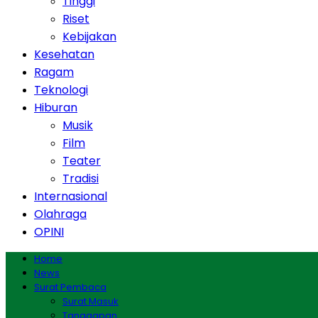
Tinggi
Riset
Kebijakan
Kesehatan
Ragam
Teknologi
Hiburan
Musik
Film
Teater
Tradisi
Internasional
Olahraga
OPINI
Home
News
Surat Pembaca
Surat Masuk
Tanggapan