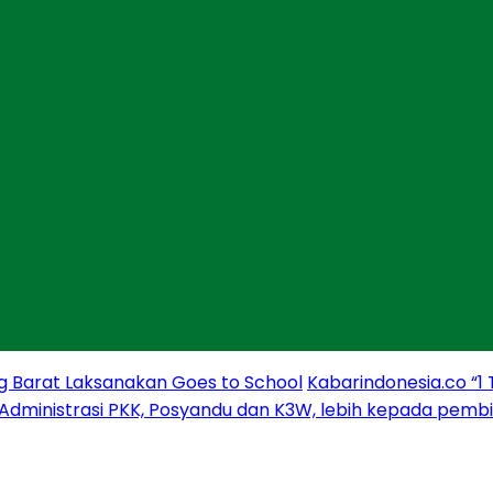
g Barat Laksanakan Goes to School
Kabarindonesia.co “1
 Administrasi PKK, Posyandu dan K3W, lebih kepada pem