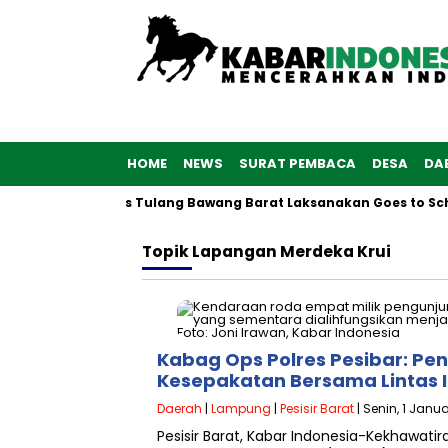
HOME
NEWS
SURAT PEMBACA
DESA
DA
-76, Polwan Polres Tulang Bawang Barat Laksanakan Goes to Sch
Topik
Lapangan Merdeka Krui
Kabag Ops Polres Pesibar: P
Kesepakatan Bersama Lintas I
Daerah
|
Lampung
|
Pesisir Barat
| Senin, 1 Janu
Pesisir Barat, Kabar Indonesia-Kekhawati