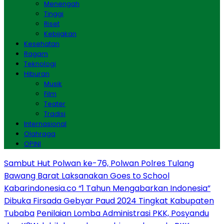
Menengah
Tinggi
Riset
Kebijakan
Kesehatan
Ragam
Teknologi
Hiburan
Musik
Film
Teater
Tradisi
Internasional
Olahraga
OPINI
Sambut Hut Polwan ke-76, Polwan Polres Tulang
Bawang Barat Laksanakan Goes to School
Kabarindonesia.co “1 Tahun Mengabarkan Indonesia”
Dibuka Firsada Gebyar Paud 2024 Tingkat Kabupaten
Tubaba
Penilaian Lomba Administrasi PKK, Posyandu