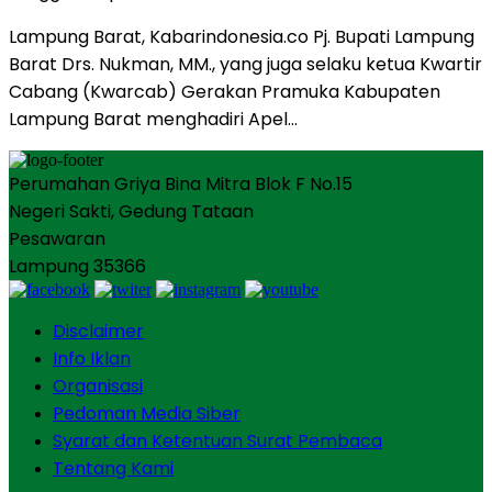
Lampung Barat, Kabarindonesia.co Pj. Bupati Lampung
Barat Drs. Nukman, MM., yang juga selaku ketua Kwartir
Cabang (Kwarcab) Gerakan Pramuka Kabupaten
Lampung Barat menghadiri Apel…
Perumahan Griya Bina Mitra Blok F No.15
Negeri Sakti, Gedung Tataan
Pesawaran
Lampung 35366
Disclaimer
Info Iklan
Organisasi
Pedoman Media Siber
Syarat dan Ketentuan Surat Pembaca
Tentang Kami