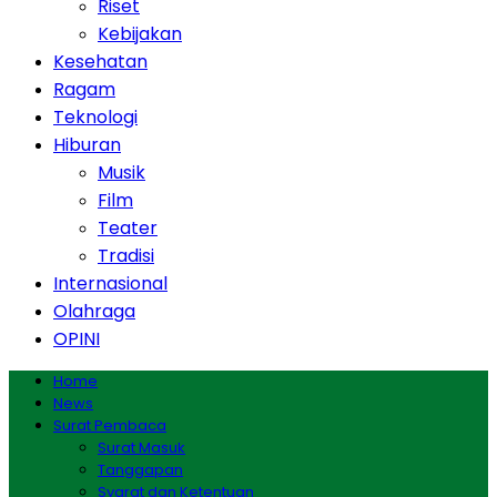
Riset
Kebijakan
Kesehatan
Ragam
Teknologi
Hiburan
Musik
Film
Teater
Tradisi
Internasional
Olahraga
OPINI
Home
News
Surat Pembaca
Surat Masuk
Tanggapan
Syarat dan Ketentuan