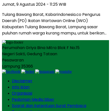
Jumat, 9 Agustus 2024 - 11:25 WIB
Tulang Bawang Barat, Kabarindonesia.co Pengurus
Daerah (PD) Ikatan Wartawan Online (IWO)
Kabupaten Tulang Bawang Barat, Lampung sasar
puluhan rumah warga kurang mampu, untuk berikan…
Perumahan Griya Bina Mitra Blok F No.15
Negeri Sakti, Gedung Tataan
Pesawaran
Lampung 35366
Disclaimer
Info Iklan
Organisasi
Pedoman Media Siber
Syarat dan Ketentuan Surat Pembaca