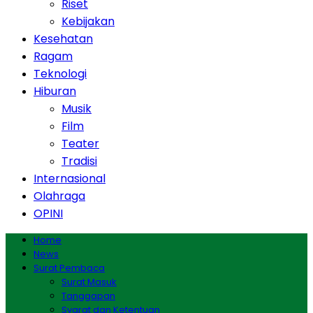
Riset
Kebijakan
Kesehatan
Ragam
Teknologi
Hiburan
Musik
Film
Teater
Tradisi
Internasional
Olahraga
OPINI
Home
News
Surat Pembaca
Surat Masuk
Tanggapan
Syarat dan Ketentuan