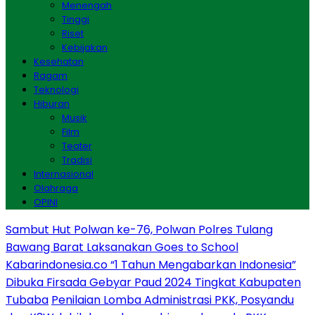
Menengah
Tinggi
Riset
Kebijakan
Kesehatan
Ragam
Teknologi
Hiburan
Musik
Film
Teater
Tradisi
Internasional
Olahraga
OPINI
Sambut Hut Polwan ke-76, Polwan Polres Tulang
Bawang Barat Laksanakan Goes to School
Kabarindonesia.co “1 Tahun Mengabarkan Indonesia”
Dibuka Firsada Gebyar Paud 2024 Tingkat Kabupaten
Tubaba
Penilaian Lomba Administrasi PKK, Posyandu