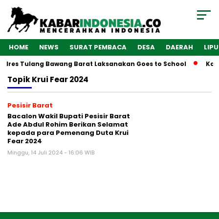
HOME
NEWS
SURAT PEMBACA
DESA
DAERAH
LIP
Polres Tulang Bawang Barat Laksanakan Goes to School
Kaba
Topik
Krui Fear 2024
Pesisir Barat
Bacalon Wakil Bupati Pesisir Barat
Ade Abdul Rohim Berikan Selamat
kepada para Pemenang Duta Krui
Fear 2024
Minggu, 14 Juli 2024 - 16:06 WIB