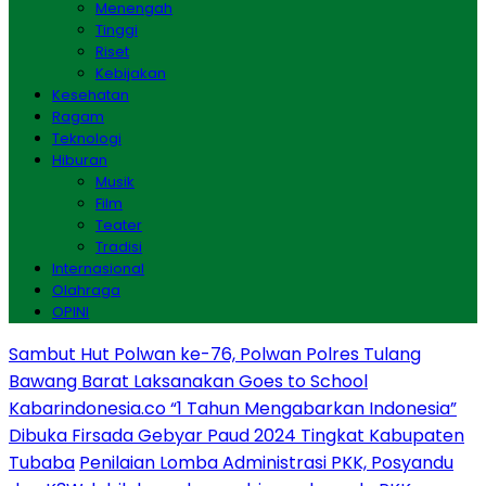
Menengah
Tinggi
Riset
Kebijakan
Kesehatan
Ragam
Teknologi
Hiburan
Musik
Film
Teater
Tradisi
Internasional
Olahraga
OPINI
Sambut Hut Polwan ke-76, Polwan Polres Tulang
Bawang Barat Laksanakan Goes to School
Kabarindonesia.co “1 Tahun Mengabarkan Indonesia”
Dibuka Firsada Gebyar Paud 2024 Tingkat Kabupaten
Tubaba
Penilaian Lomba Administrasi PKK, Posyandu