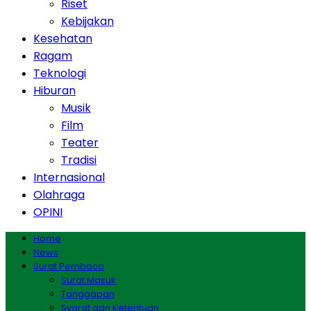
Riset
Kebijakan
Kesehatan
Ragam
Teknologi
Hiburan
Musik
Film
Teater
Tradisi
Internasional
Olahraga
OPINI
Home
News
Surat Pembaca
Surat Masuk
Tanggapan
Syarat dan Ketentuan