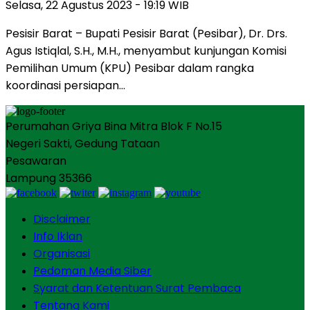
Selasa, 22 Agustus 2023 - 19:19 WIB
Pesisir Barat – Bupati Pesisir Barat (Pesibar), Dr. Drs.
Agus Istiqlal, S.H., M.H., menyambut kunjungan Komisi
Pemilihan Umum (KPU) Pesibar dalam rangka
koordinasi persiapan…
Perumahan Griya Bina Mitra Blok F No.15
Negeri Sakti, Gedung Tataan
Pesawaran
Lampung 35366
Disclaimer
Info Iklan
Organisasi
Pedoman Media Siber
Syarat dan Ketentuan Surat Pembaca
Tentang Kami