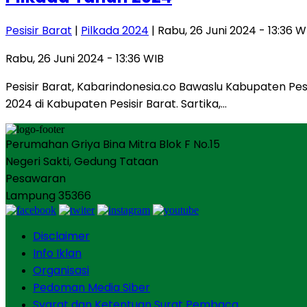
Pesisir Barat
|
Pilkada 2024
| Rabu, 26 Juni 2024 - 13:36 W
Rabu, 26 Juni 2024 - 13:36 WIB
Pesisir Barat, Kabarindonesia.co Bawaslu Kabupaten P
2024 di Kabupaten Pesisir Barat. Sartika,…
Perumahan Griya Bina Mitra Blok F No.15
Negeri Sakti, Gedung Tataan
Pesawaran
Lampung 35366
Disclaimer
Info Iklan
Organisasi
Pedoman Media Siber
Syarat dan Ketentuan Surat Pembaca