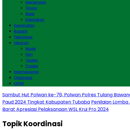
Menengah
Tinggi
Riset
Kebijakan
Kesehatan
Ragam
Teknologi
Hiburan
Musik
Film
Teater
Tradisi
Internasional
Olahraga
OPINI
Sambut Hut Polwan ke-76, Polwan Polres Tulang Bawan
Paud 2024 Tingkat Kabupaten Tubaba
Penilaian Lomba
Barat Apresiasi Pelaksanaan WSL Krui Pro 2024
Topik
Koordinasi