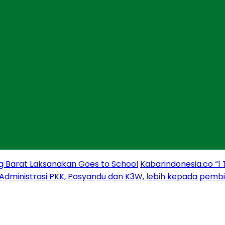
g Barat Laksanakan Goes to School
Kabarindonesia.co “1
 Administrasi PKK, Posyandu dan K3W, lebih kepada pem