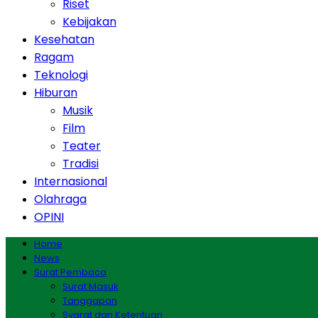
Riset
Kebijakan
Kesehatan
Ragam
Teknologi
Hiburan
Musik
Film
Teater
Tradisi
Internasional
Olahraga
OPINI
Home
News
Surat Pembaca
Surat Masuk
Tanggapan
Syarat dan Ketentuan