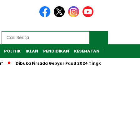
POLITIK
IKLAN
PENDIDIKAN
KESEHATAN
RAGAM
TEKNO
”
Dibuka Firsada Gebyar Paud 2024 Tingkat Kabupaten Tub