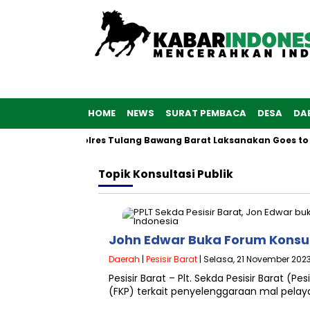
HOME
NEWS
SURAT PEMBACA
DESA
DA
 ke-76, Polwan Polres Tulang Bawang Barat Laksanakan Goes to 
Topik
Konsultasi Publik
John Edwar Buka Forum Konsul
Daerah
|
Pesisir Barat
| Selasa, 21 November 2023
Pesisir Barat – Plt. Sekda Pesisir Barat (
(FKP) terkait penyelenggaraan mal pelay