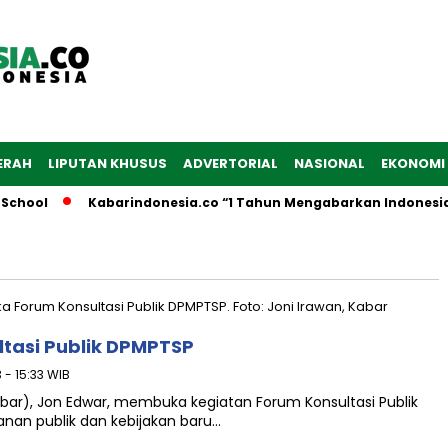
ERAH
LIPUTAN KHUSUS
ADVERTORIAL
NASIONAL
EKONOMI
School
Kabarindonesia.co “1 Tahun Mengabarkan Indonesia
tasi Publik DPMPTSP
 - 15:33 WIB
Pesibar), Jon Edwar, membuka kegiatan Forum Konsultasi Publik
anan publik dan kebijakan baru…