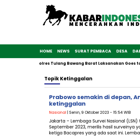
HOME
NEWS
SURAT PEMBACA
DESA
DA
 ke-76, Polwan Polres Tulang Bawang Barat Laksanakan Goes to 
Topik
Ketinggalan
Prabowo semakin di depan, An
ketinggalan
Nasional
| Senin, 9 Oktober 2023 - 15:54 WIB
Jakarta – Lembaga Survei Nasional (LSN) 
September 2023, merilis hasil surveinya 
ketiga Bacapres yang ada saat ini. Lemb