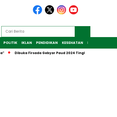
POLITIK
IKLAN
PENDIDIKAN
KESEHATAN
RAGAM
TEKNO
”
Dibuka Firsada Gebyar Paud 2024 Tingkat Kabupaten Tub