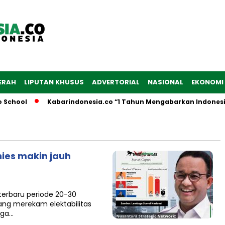
ERAH
LIPUTAN KHUSUS
ADVERTORIAL
NASIONAL
EKONOMI
School
Kabarindonesia.co “1 Tahun Mengabarkan Indonesia
ies makin jauh
terbaru periode 20-30
yang merekam elektabilitas
aga…