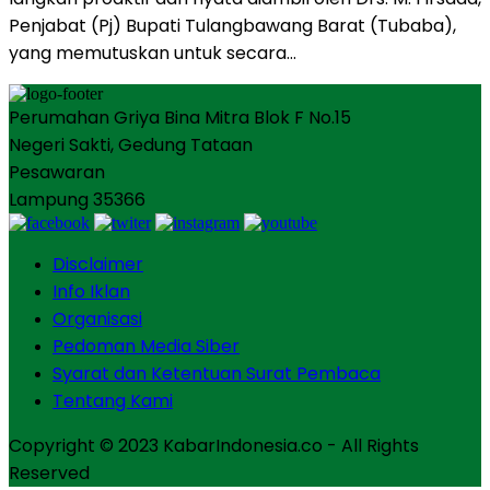
Penjabat (Pj) Bupati Tulangbawang Barat (Tubaba),
yang memutuskan untuk secara…
Perumahan Griya Bina Mitra Blok F No.15
Negeri Sakti, Gedung Tataan
Pesawaran
Lampung 35366
Disclaimer
Info Iklan
Organisasi
Pedoman Media Siber
Syarat dan Ketentuan Surat Pembaca
Tentang Kami
Copyright © 2023 KabarIndonesia.co - All Rights
Reserved