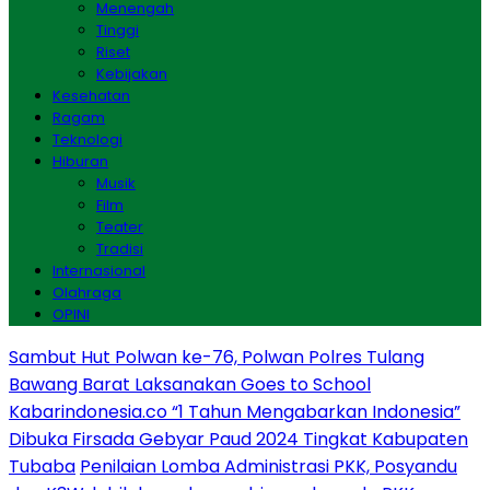
Menengah
Tinggi
Riset
Kebijakan
Kesehatan
Ragam
Teknologi
Hiburan
Musik
Film
Teater
Tradisi
Internasional
Olahraga
OPINI
Sambut Hut Polwan ke-76, Polwan Polres Tulang
Bawang Barat Laksanakan Goes to School
Kabarindonesia.co “1 Tahun Mengabarkan Indonesia”
Dibuka Firsada Gebyar Paud 2024 Tingkat Kabupaten
Tubaba
Penilaian Lomba Administrasi PKK, Posyandu