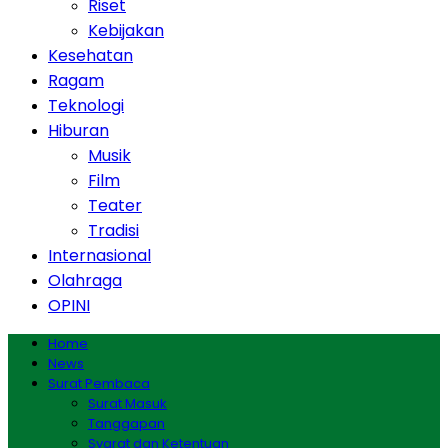
Riset
Kebijakan
Kesehatan
Ragam
Teknologi
Hiburan
Musik
Film
Teater
Tradisi
Internasional
Olahraga
OPINI
Home
News
Surat Pembaca
Surat Masuk
Tanggapan
Syarat dan Ketentuan