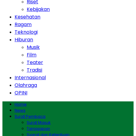
Riset
Kebijakan
Kesehatan
Ragam
Teknologi
Hiburan
Musik
Film
Teater
Tradisi
Internasional
Olahraga
OPINI
Home
News
Surat Pembaca
Surat Masuk
Tanggapan
Syarat dan Ketentuan