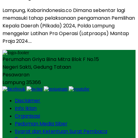
Lampung, Kabarindonesia.co Dimana sebentar lagi
memasuki tahap pelaksanaan pengamanan Pemilihan
Kepala Daerah (Pilkada) 2024, Polda Lampung
menggelar Latihan Pra Operasi (Latpraops) Mantap
Praja 2024….
Perumahan Griya Bina Mitra Blok F No.15
Negeri Sakti, Gedung Tataan
Pesawaran
Lampung 35366
Disclaimer
Info Iklan
Organisasi
Pedoman Media Siber
Syarat dan Ketentuan Surat Pembaca