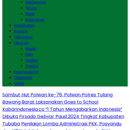
Menengah
Tinggi
Riset
Kebijakan
Kesehatan
Ragam
Teknologi
Hiburan
Musik
Film
Teater
Tradisi
Internasional
Olahraga
OPINI
Sambut Hut Polwan ke-76, Polwan Polres Tulang
Bawang Barat Laksanakan Goes to School
Kabarindonesia.co “1 Tahun Mengabarkan Indonesia”
Dibuka Firsada Gebyar Paud 2024 Tingkat Kabupaten
Tubaba
Penilaian Lomba Administrasi PKK, Posyandu