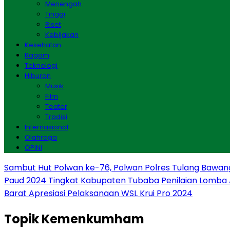
Menengah
Tinggi
Riset
Kebijakan
Kesehatan
Ragam
Teknologi
Hiburan
Musik
Film
Teater
Tradisi
Internasional
Olahraga
OPINI
Sambut Hut Polwan ke-76, Polwan Polres Tulang Bawan
Paud 2024 Tingkat Kabupaten Tubaba
Penilaian Lomba
Barat Apresiasi Pelaksanaan WSL Krui Pro 2024
Topik
Kemenkumham