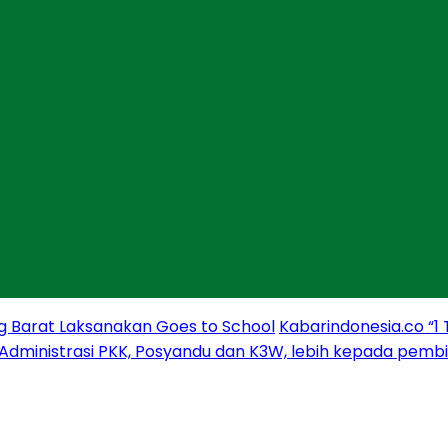
g Barat Laksanakan Goes to School
Kabarindonesia.co “1
 Administrasi PKK, Posyandu dan K3W, lebih kepada pem