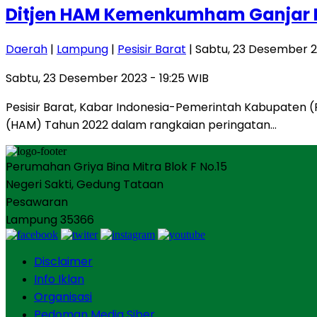
Ditjen HAM Kemenkumham Ganjar Pe
Daerah
|
Lampung
|
Pesisir Barat
| Sabtu, 23 Desember 2
Sabtu, 23 Desember 2023 - 19:25 WIB
Pesisir Barat, Kabar Indonesia-Pemerintah Kabupaten 
(HAM) Tahun 2022 dalam rangkaian peringatan…
Perumahan Griya Bina Mitra Blok F No.15
Negeri Sakti, Gedung Tataan
Pesawaran
Lampung 35366
Disclaimer
Info Iklan
Organisasi
Pedoman Media Siber