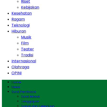
Riset
Kebijakan
Kesehatan
Ragam
Teknologi
Hiburan
Musik
Film
Teater
Tradisi
Internasional
Olahraga
OPINI
Home
News
Surat Pembaca
Surat Masuk
Tanggapan
Syarat dan Ketentuan