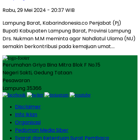
Rabu, 29 Mei 2024 - 20:37 WIB
Lampung Barat, Kabarindonesia.co Penjabat (Pj)
Bupati Kabupaten Lampung Barat, Provinsi Lampung
Drs. Nukman M.M meminta agar Nahdlatul Ulama (NU)
semakin berkontribusi pada kemajuan umat….
Perumahan Griya Bina Mitra Blok F No.15
Negeri Sakti, Gedung Tataan
Pesawaran
Lampung 35366
Disclaimer
Info Iklan
Organisasi
Pedoman Media Siber
Syarat dan Ketentuan Surat Pembaca