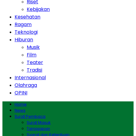
Riset
Kebijakan
Kesehatan
Ragam
Teknologi
Hiburan
Musik
Film
Teater
Tradisi
Internasional
Olahraga
OPINI
Home
News
Surat Pembaca
Surat Masuk
Tanggapan
Syarat dan Ketentuan