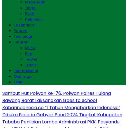
Menengah
Tinggi
Riset
Kebijakan
Kesehatan
Ragam
Teknologi
Hiburan
Musik
Film
Teater
Tradisi
Internasional
Olahraga
OPINI
Sambut Hut Polwan ke-76, Polwan Polres Tulang
Bawang Barat Laksanakan Goes to School
Kabarindonesia.co “1 Tahun Mengabarkan Indonesia”
Dibuka Firsada Gebyar Paud 2024 Tingkat Kabupaten
Tubaba
Penilaian Lomba Administrasi PKK, Posyandu