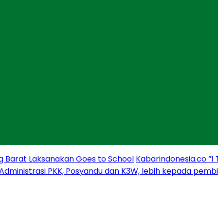
g Barat Laksanakan Goes to School
Kabarindonesia.co “1
 Administrasi PKK, Posyandu dan K3W, lebih kepada pem