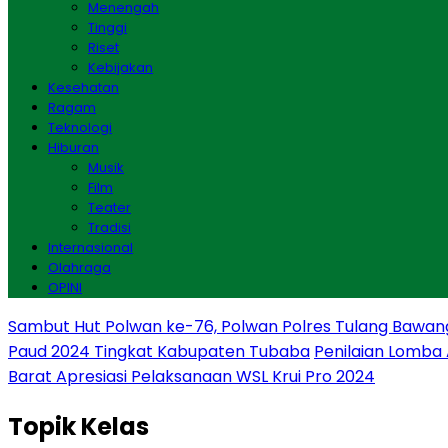
Menengah
Tinggi
Riset
Kebijakan
Kesehatan
Ragam
Teknologi
Hiburan
Musik
Film
Teater
Tradisi
Internasional
Olahraga
OPINI
Sambut Hut Polwan ke-76, Polwan Polres Tulang Bawan
Paud 2024 Tingkat Kabupaten Tubaba
Penilaian Lomba
Barat Apresiasi Pelaksanaan WSL Krui Pro 2024
Topik
Kelas