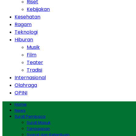
Riset
Kebijakan
Kesehatan
Ragam
Teknologi
Hiburan
Musik
Film
Teater
Tradisi
Internasional
Olahraga
OPINI
Home
News
Surat Pembaca
Surat Masuk
Tanggapan
Syarat dan Ketentuan