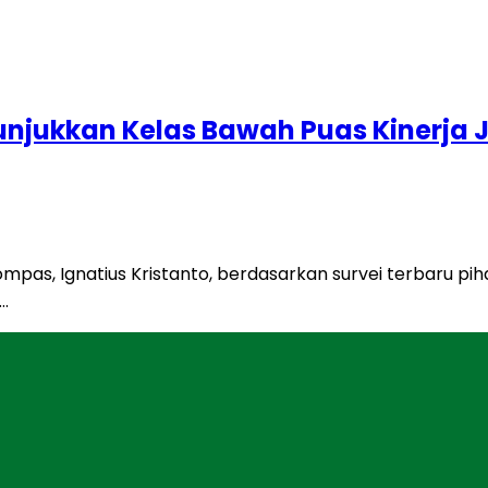
unjukkan Kelas Bawah Puas Kinerja 
ompas, Ignatius Kristanto, berdasarkan survei terbaru 
…