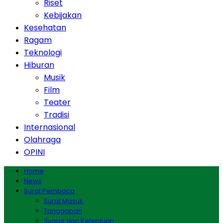
Riset
Kebijakan
Kesehatan
Ragam
Teknologi
Hiburan
Musik
Film
Teater
Tradisi
Internasional
Olahraga
OPINI
Home
News
Surat Pembaca
Surat Masuk
Tanggapan
Syarat dan Ketentuan