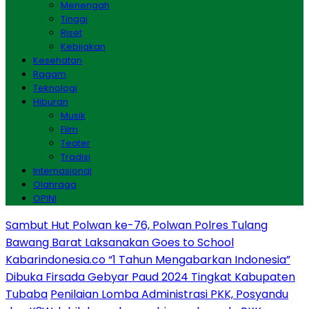
Menengah
Tinggi
Riset
Kebijakan
Kesehatan
Ragam
Teknologi
Hiburan
Musik
Film
Teater
Tradisi
Internasional
Olahraga
OPINI
Sambut Hut Polwan ke-76, Polwan Polres Tulang
Bawang Barat Laksanakan Goes to School
Kabarindonesia.co “1 Tahun Mengabarkan Indonesia”
Dibuka Firsada Gebyar Paud 2024 Tingkat Kabupaten
Tubaba
Penilaian Lomba Administrasi PKK, Posyandu