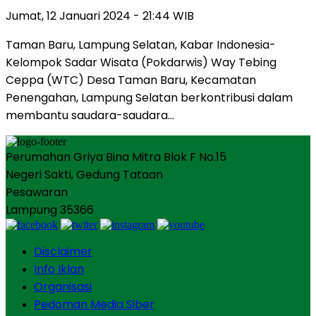
Jumat, 12 Januari 2024 - 21:44 WIB
Taman Baru, Lampung Selatan, Kabar Indonesia-
Kelompok Sadar Wisata (Pokdarwis) Way Tebing
Ceppa (WTC) Desa Taman Baru, Kecamatan
Penengahan, Lampung Selatan berkontribusi dalam
membantu saudara-saudara…
Perumahan Griya Bina Mitra Blok F No.15
Negeri Sakti, Gedung Tataan
Pesawaran
Lampung 35366
Disclaimer
Info Iklan
Organisasi
Pedoman Media Siber