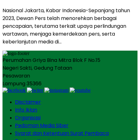
Nasional Jakarta, Kabar Indonesia-Sepanjang tahun
2023, Dewan Pers telah menorehkan berbagai
pencapaian, terutama terkait upaya perlindungan
wartawan, menjaga kemerdekaan pers, serta
keberlanjutan media di…
Perumahan Griya Bina Mitra Blok F No.15
Negeri Sakti, Gedung Tataan
Pesawaran
Lampung 35366
Disclaimer
Info Iklan
Organisasi
Pedoman Media Siber
Syarat dan Ketentuan Surat Pembaca