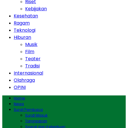
Riset
Kebijakan
Kesehatan
Ragam
Teknologi
Hiburan
Musik
Film
Teater
Tradisi
Internasional
Olahraga
OPINI
Home
News
Surat Pembaca
Surat Masuk
Tanggapan
Syarat dan Ketentuan