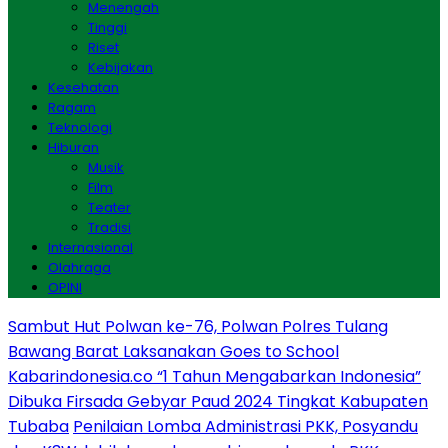
Menengah
Tinggi
Riset
Kebijakan
Kesehatan
Ragam
Teknologi
Hiburan
Musik
Film
Teater
Tradisi
Internasional
Olahraga
OPINI
Sambut Hut Polwan ke-76, Polwan Polres Tulang
Bawang Barat Laksanakan Goes to School
Kabarindonesia.co “1 Tahun Mengabarkan Indonesia”
Dibuka Firsada Gebyar Paud 2024 Tingkat Kabupaten
Tubaba
Penilaian Lomba Administrasi PKK, Posyandu