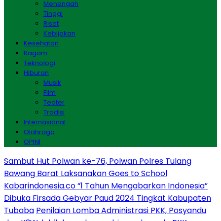
Menengah
Tinggi
Riset
Kebijakan
Kesehatan
Ragam
Teknologi
Hiburan
Musik
Film
Teater
Tradisi
Internasional
Olahraga
OPINI
Sambut Hut Polwan ke-76, Polwan Polres Tulang
Bawang Barat Laksanakan Goes to School
Kabarindonesia.co “1 Tahun Mengabarkan Indonesia”
Dibuka Firsada Gebyar Paud 2024 Tingkat Kabupaten
Tubaba
Penilaian Lomba Administrasi PKK, Posyandu