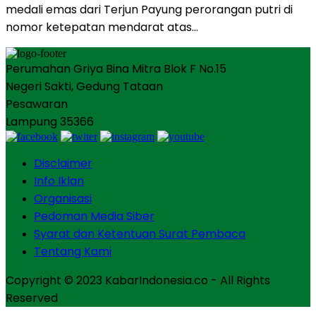
medali emas dari Terjun Payung perorangan putri di
nomor ketepatan mendarat atas…
Perumahan Griya Bina Mitra Blok F No.15
Negeri Sakti, Gedung Tataan
Pesawaran
Lampung 35366
Disclaimer
Info Iklan
Organisasi
Pedoman Media Siber
Syarat dan Ketentuan Surat Pembaca
Tentang Kami
Copyright © 2023 KabarIndonesia.co - All Rights
Reserved