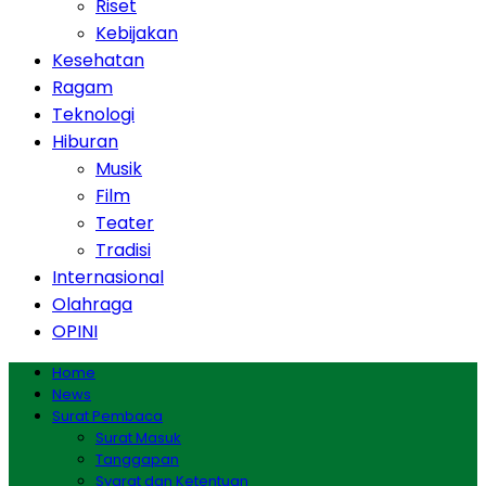
Riset
Kebijakan
Kesehatan
Ragam
Teknologi
Hiburan
Musik
Film
Teater
Tradisi
Internasional
Olahraga
OPINI
Home
News
Surat Pembaca
Surat Masuk
Tanggapan
Syarat dan Ketentuan