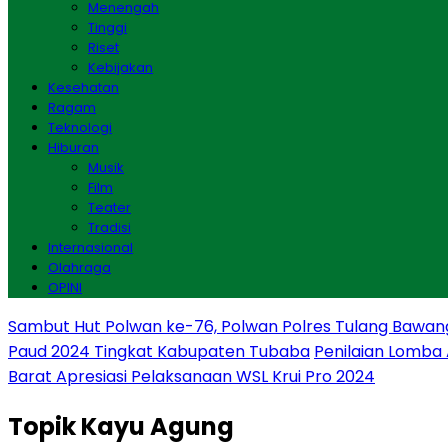
Menengah
Tinggi
Riset
Kebijakan
Kesehatan
Ragam
Teknologi
Hiburan
Musik
Film
Teater
Tradisi
Internasional
Olahraga
OPINI
Sambut Hut Polwan ke-76, Polwan Polres Tulang Bawan
Paud 2024 Tingkat Kabupaten Tubaba
Penilaian Lomba
Barat Apresiasi Pelaksanaan WSL Krui Pro 2024
Topik
Kayu Agung