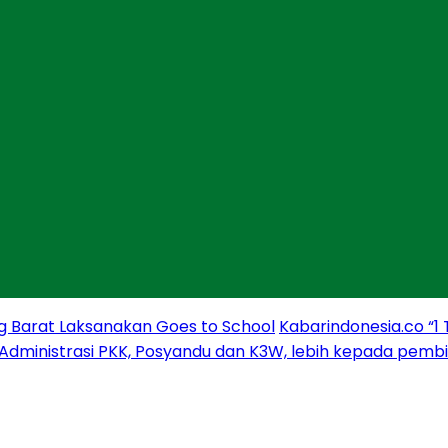
g Barat Laksanakan Goes to School
Kabarindonesia.co “1
 Administrasi PKK, Posyandu dan K3W, lebih kepada pem