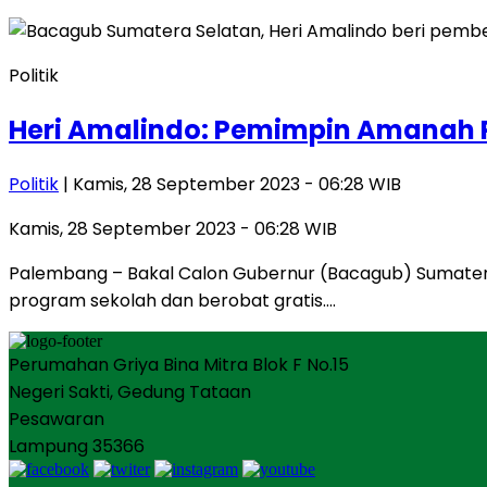
Politik
Heri Amalindo: Pemimpin Amanah P
Politik
| Kamis, 28 September 2023 - 06:28 WIB
Kamis, 28 September 2023 - 06:28 WIB
Palembang – Bakal Calon Gubernur (Bacagub) Sumatera
program sekolah dan berobat gratis….
Perumahan Griya Bina Mitra Blok F No.15
Negeri Sakti, Gedung Tataan
Pesawaran
Lampung 35366