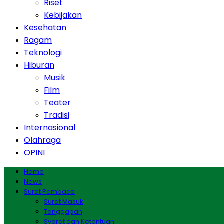
Riset
Kebijakan
Kesehatan
Ragam
Teknologi
Hiburan
Musik
Film
Teater
Tradisi
Internasional
Olahraga
OPINI
Home
News
Surat Pembaca
Surat Masuk
Tanggapan
Syarat dan Ketentuan