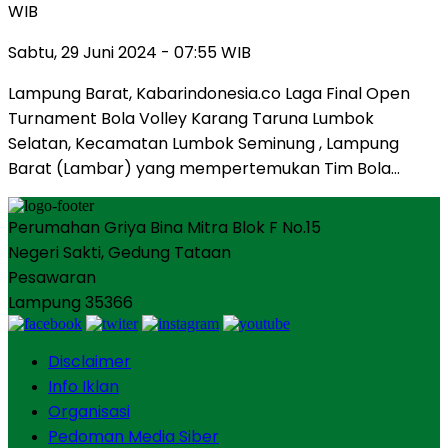
WIB
Sabtu, 29 Juni 2024 - 07:55 WIB
Lampung Barat, Kabarindonesia.co Laga Final Open
Turnament Bola Volley Karang Taruna Lumbok
Selatan, Kecamatan Lumbok Seminung , Lampung
Barat (Lambar) yang mempertemukan Tim Bola…
Perumahan Griya Bina Mitra Blok F No.15
Negeri Sakti, Gedung Tataan
Pesawaran
Lampung 35366
Disclaimer
Info Iklan
Organisasi
Pedoman Media Siber