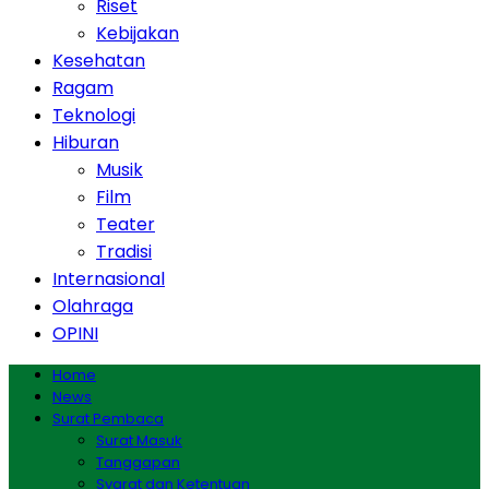
Riset
Kebijakan
Kesehatan
Ragam
Teknologi
Hiburan
Musik
Film
Teater
Tradisi
Internasional
Olahraga
OPINI
Home
News
Surat Pembaca
Surat Masuk
Tanggapan
Syarat dan Ketentuan