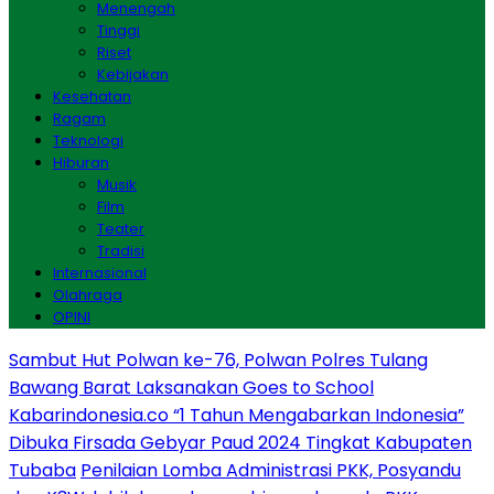
Menengah
Tinggi
Riset
Kebijakan
Kesehatan
Ragam
Teknologi
Hiburan
Musik
Film
Teater
Tradisi
Internasional
Olahraga
OPINI
Sambut Hut Polwan ke-76, Polwan Polres Tulang
Bawang Barat Laksanakan Goes to School
Kabarindonesia.co “1 Tahun Mengabarkan Indonesia”
Dibuka Firsada Gebyar Paud 2024 Tingkat Kabupaten
Tubaba
Penilaian Lomba Administrasi PKK, Posyandu