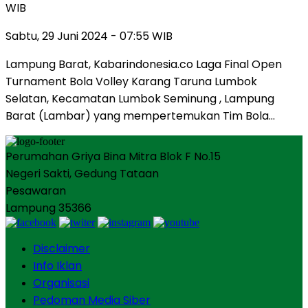
WIB
Sabtu, 29 Juni 2024 - 07:55 WIB
Lampung Barat, Kabarindonesia.co Laga Final Open
Turnament Bola Volley Karang Taruna Lumbok
Selatan, Kecamatan Lumbok Seminung , Lampung
Barat (Lambar) yang mempertemukan Tim Bola…
Perumahan Griya Bina Mitra Blok F No.15
Negeri Sakti, Gedung Tataan
Pesawaran
Lampung 35366
Disclaimer
Info Iklan
Organisasi
Pedoman Media Siber