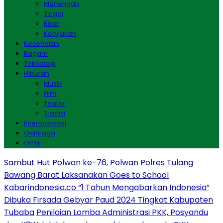
Menengah
Tinggi
Riset
Kebijakan
Kesehatan
Ragam
Teknologi
Hiburan
Musik
Film
Teater
Tradisi
Internasional
Olahraga
OPINI
Sambut Hut Polwan ke-76, Polwan Polres Tulang
Bawang Barat Laksanakan Goes to School
Kabarindonesia.co “1 Tahun Mengabarkan Indonesia”
Dibuka Firsada Gebyar Paud 2024 Tingkat Kabupaten
Tubaba
Penilaian Lomba Administrasi PKK, Posyandu