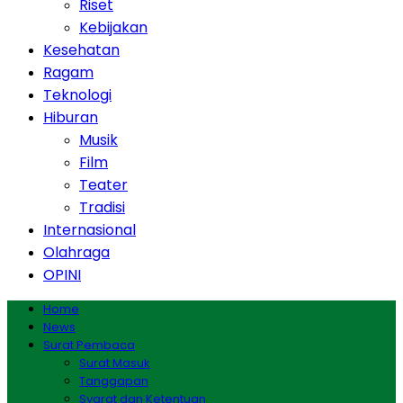
Riset
Kebijakan
Kesehatan
Ragam
Teknologi
Hiburan
Musik
Film
Teater
Tradisi
Internasional
Olahraga
OPINI
Home
News
Surat Pembaca
Surat Masuk
Tanggapan
Syarat dan Ketentuan