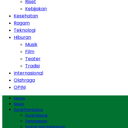
Riset
Kebijakan
Kesehatan
Ragam
Teknologi
Hiburan
Musik
Film
Teater
Tradisi
Internasional
Olahraga
OPINI
Home
News
Surat Pembaca
Surat Masuk
Tanggapan
Syarat dan Ketentuan