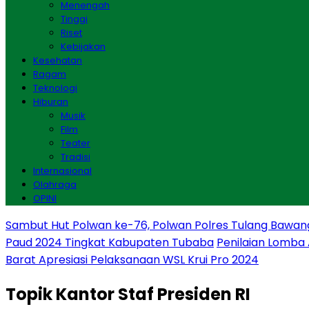
Menengah
Tinggi
Riset
Kebijakan
Kesehatan
Ragam
Teknologi
Hiburan
Musik
Film
Teater
Tradisi
Internasional
Olahraga
OPINI
Sambut Hut Polwan ke-76, Polwan Polres Tulang Bawan
Paud 2024 Tingkat Kabupaten Tubaba
Penilaian Lomba
Barat Apresiasi Pelaksanaan WSL Krui Pro 2024
Topik
Kantor Staf Presiden RI