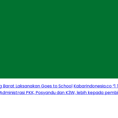
g Barat Laksanakan Goes to School
Kabarindonesia.co “1
 Administrasi PKK, Posyandu dan K3W, lebih kepada pem