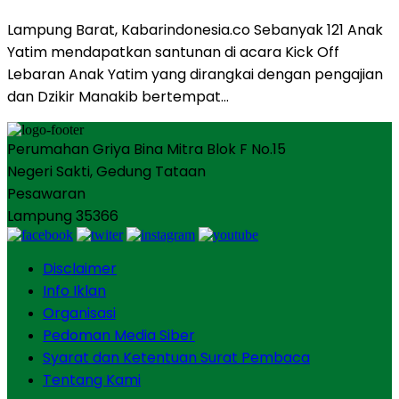
Lampung Barat, Kabarindonesia.co Sebanyak 121 Anak
Yatim mendapatkan santunan di acara Kick Off
Lebaran Anak Yatim yang dirangkai dengan pengajian
dan Dzikir Manakib bertempat…
Perumahan Griya Bina Mitra Blok F No.15
Negeri Sakti, Gedung Tataan
Pesawaran
Lampung 35366
Disclaimer
Info Iklan
Organisasi
Pedoman Media Siber
Syarat dan Ketentuan Surat Pembaca
Tentang Kami