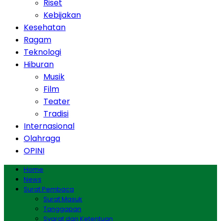
Riset
Kebijakan
Kesehatan
Ragam
Teknologi
Hiburan
Musik
Film
Teater
Tradisi
Internasional
Olahraga
OPINI
Home
News
Surat Pembaca
Surat Masuk
Tanggapan
Syarat dan Ketentuan