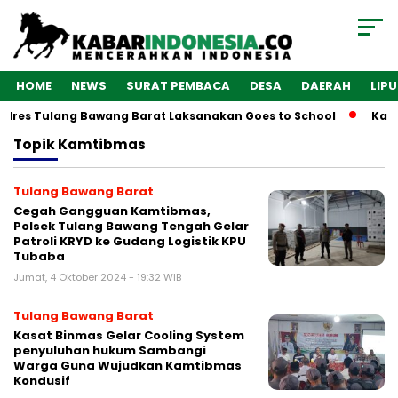
HOME
NEWS
SURAT PEMBACA
DESA
DAERAH
LIP
olres Tulang Bawang Barat Laksanakan Goes to School
Kaba
Topik
Kamtibmas
Tulang Bawang Barat
Cegah Gangguan Kamtibmas,
Polsek Tulang Bawang Tengah Gelar
Patroli KRYD ke Gudang Logistik KPU
Tubaba
Jumat, 4 Oktober 2024 - 19:32 WIB
Tulang Bawang Barat
Kasat Binmas Gelar Cooling System
penyuluhan hukum Sambangi
Warga Guna Wujudkan Kamtibmas
Kondusif