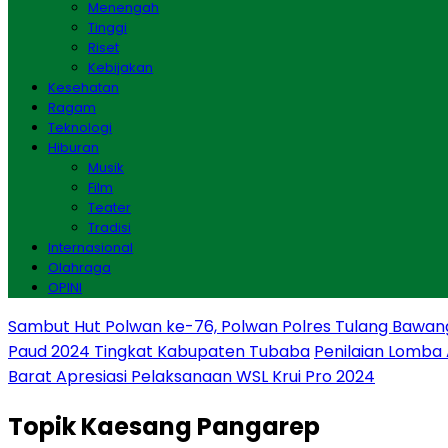
Menengah
Tinggi
Riset
Kebijakan
Kesehatan
Ragam
Teknologi
Hiburan
Musik
Film
Teater
Tradisi
Internasional
Olahraga
OPINI
Sambut Hut Polwan ke-76, Polwan Polres Tulang Bawan
Paud 2024 Tingkat Kabupaten Tubaba
Penilaian Lomba
Barat Apresiasi Pelaksanaan WSL Krui Pro 2024
Topik
Kaesang Pangarep