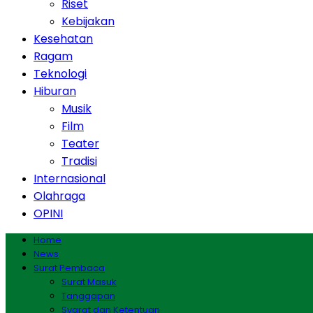
Riset
Kebijakan
Kesehatan
Ragam
Teknologi
Hiburan
Musik
Film
Teater
Tradisi
Internasional
Olahraga
OPINI
Home
News
Surat Pembaca
Surat Masuk
Tanggapan
Syarat dan Ketentuan