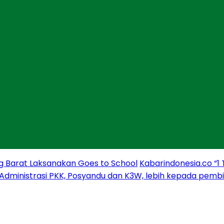
g Barat Laksanakan Goes to School
Kabarindonesia.co “1
 Administrasi PKK, Posyandu dan K3W, lebih kepada pem