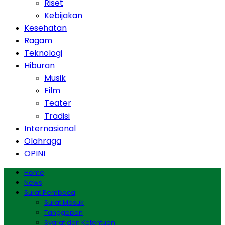
Riset
Kebijakan
Kesehatan
Ragam
Teknologi
Hiburan
Musik
Film
Teater
Tradisi
Internasional
Olahraga
OPINI
Home
News
Surat Pembaca
Surat Masuk
Tanggapan
Syarat dan Ketentuan