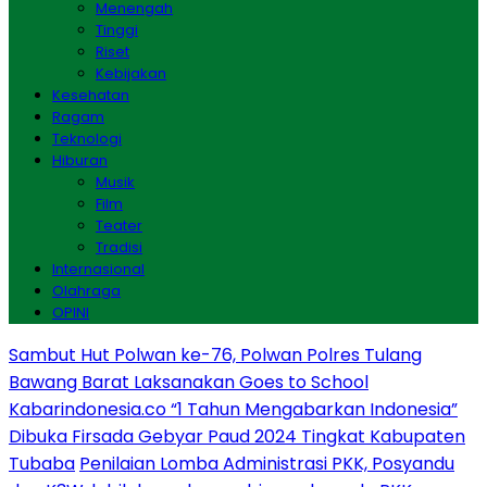
Menengah
Tinggi
Riset
Kebijakan
Kesehatan
Ragam
Teknologi
Hiburan
Musik
Film
Teater
Tradisi
Internasional
Olahraga
OPINI
Sambut Hut Polwan ke-76, Polwan Polres Tulang
Bawang Barat Laksanakan Goes to School
Kabarindonesia.co “1 Tahun Mengabarkan Indonesia”
Dibuka Firsada Gebyar Paud 2024 Tingkat Kabupaten
Tubaba
Penilaian Lomba Administrasi PKK, Posyandu