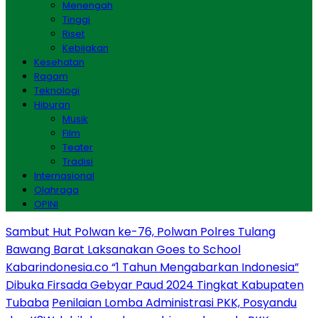
Menengah
Tinggi
Riset
Kebijakan
Kesehatan
Ragam
Teknologi
Hiburan
Musik
Film
Teater
Tradisi
Internasional
Olahraga
OPINI
Sambut Hut Polwan ke-76, Polwan Polres Tulang
Bawang Barat Laksanakan Goes to School
Kabarindonesia.co “1 Tahun Mengabarkan Indonesia”
Dibuka Firsada Gebyar Paud 2024 Tingkat Kabupaten
Tubaba
Penilaian Lomba Administrasi PKK, Posyandu