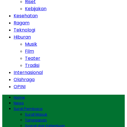
Riset
Kebijakan
Kesehatan
Ragam
Teknologi
Hiburan
Musik
Film
Teater
Tradisi
Internasional
Olahraga
OPINI
Home
News
Surat Pembaca
Surat Masuk
Tanggapan
Syarat dan Ketentuan