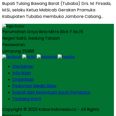
Bupati Tulang Bawang Barat (Tubaba) Drs. M. Firsada,
M.Si., selaku Ketua Mabicab Gerakan Pramuka
Kabupaten Tubaba membuka Jambore Cabang…
Perumahan Griya Bina Mitra Blok F No.15
Negeri Sakti, Gedung Tataan
Pesawaran
Lampung 35366
Disclaimer
Info Iklan
Organisasi
Pedoman Media Siber
Syarat dan Ketentuan Surat Pembaca
Tentang Kami
Copyright © 2023 KabarIndonesia.co - All Rights
Reserved