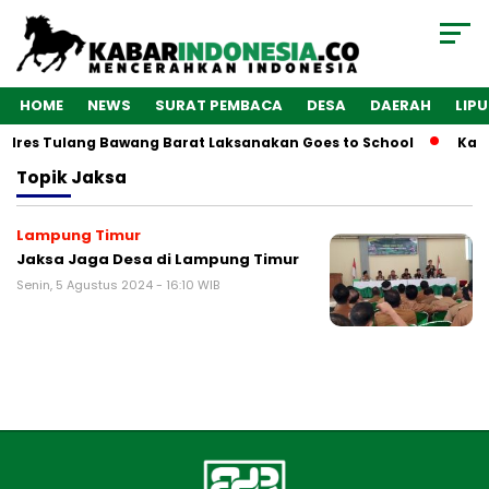
HOME
NEWS
SURAT PEMBACA
DESA
DAERAH
LIP
olres Tulang Bawang Barat Laksanakan Goes to School
Kaba
Topik
Jaksa
Lampung Timur
Jaksa Jaga Desa di Lampung Timur
Senin, 5 Agustus 2024 - 16:10 WIB