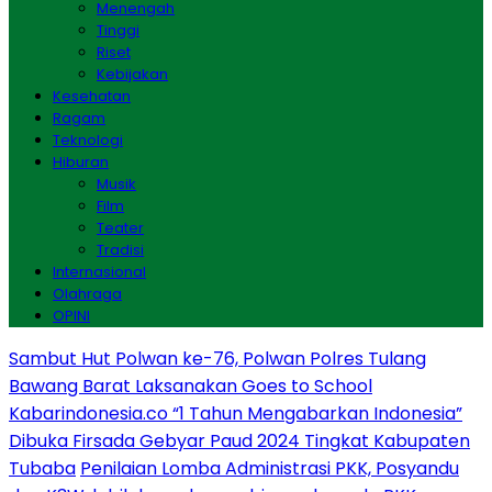
Menengah
Tinggi
Riset
Kebijakan
Kesehatan
Ragam
Teknologi
Hiburan
Musik
Film
Teater
Tradisi
Internasional
Olahraga
OPINI
Sambut Hut Polwan ke-76, Polwan Polres Tulang
Bawang Barat Laksanakan Goes to School
Kabarindonesia.co “1 Tahun Mengabarkan Indonesia”
Dibuka Firsada Gebyar Paud 2024 Tingkat Kabupaten
Tubaba
Penilaian Lomba Administrasi PKK, Posyandu