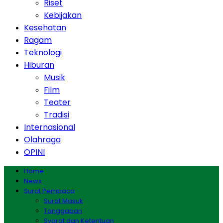
Riset
Kebijakan
Kesehatan
Ragam
Teknologi
Hiburan
Musik
Film
Teater
Tradisi
Internasional
Olahraga
OPINI
Home
News
Surat Pembaca
Surat Masuk
Tanggapan
Syarat dan Ketentuan