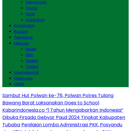
Menengah
Tinggi
Riset
Kebijakan
Kesehatan
Ragam
Teknologi
Hiburan
Musik
Film
Teater
Tradisi
Internasional
Olahraga
OPINI
Sambut Hut Polwan ke-76, Polwan Polres Tulang
Bawang Barat Laksanakan Goes to School
Kabarindonesia.co “1 Tahun Mengabarkan Indonesia”
Dibuka Firsada Gebyar Paud 2024 Tingkat Kabupaten
Tubaba
Penilaian Lomba Administrasi PKK, Posyandu