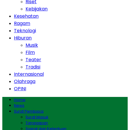
Riset
Kebijakan
Kesehatan
Ragam
Teknologi
Hiburan
Musik
Film
Teater
Tradisi
Internasional
Olahraga
OPINI
Home
News
Surat Pembaca
Surat Masuk
Tanggapan
Syarat dan Ketentuan