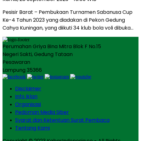
Pesisir Barat – Pembukaan Turnamen Sabanusa Cup
Ke-4 Tahun 2023 yang diadakan di Pekon Gedung
Cahya Kuningan, yang diikuti 34 klub bola voli dibuka…
Perumahan Griya Bina Mitra Blok F No.15
Negeri Sakti, Gedung Tataan
Pesawaran
Lampung 35366
Disclaimer
Info Iklan
Organisasi
Pedoman Media Siber
Syarat dan Ketentuan Surat Pembaca
Tentang Kami
Copyright © 2023 KabarIndonesia.co - All Rights