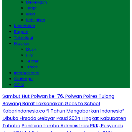
Menengah
Tinggi
Riset
Kebijakan
Kesehatan
Ragam
Teknologi
Hiburan
Musik
Film
Teater
Tradisi
Internasional
Olahraga
OPINI
Sambut Hut Polwan ke-76, Polwan Polres Tulang
Bawang Barat Laksanakan Goes to School
Kabarindonesia.co “1 Tahun Mengabarkan Indonesia”
Dibuka Firsada Gebyar Paud 2024 Tingkat Kabupaten
Tubaba
Penilaian Lomba Administrasi PKK, Posyandu