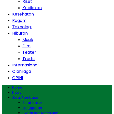
Riset
Kebijakan
Kesehatan
Ragam
Teknologi
Hiburan
Musik
Film
Teater
Tradisi
Internasional
Olahraga
OPINI
Home
News
Surat Pembaca
Surat Masuk
Tanggapan
Syarat dan Ketentuan