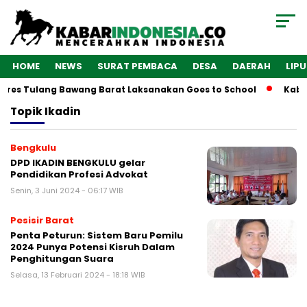
HOME
NEWS
SURAT PEMBACA
DESA
DAERAH
LIP
olres Tulang Bawang Barat Laksanakan Goes to School
Kabar
Topik
Ikadin
Bengkulu
DPD IKADIN BENGKULU gelar
Pendidikan Profesi Advokat
Senin, 3 Juni 2024 - 06:17 WIB
Pesisir Barat
Penta Peturun: Sistem Baru Pemilu
2024 Punya Potensi Kisruh Dalam
Penghitungan Suara
Selasa, 13 Februari 2024 - 18:18 WIB