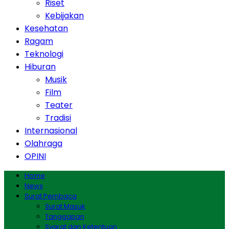
Riset
Kebijakan
Kesehatan
Ragam
Teknologi
Hiburan
Musik
Film
Teater
Tradisi
Internasional
Olahraga
OPINI
Home
News
Surat Pembaca
Surat Masuk
Tanggapan
Syarat dan Ketentuan