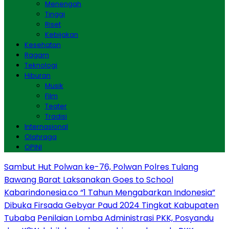
Menengah
Tinggi
Riset
Kebijakan
Kesehatan
Ragam
Teknologi
Hiburan
Musik
Film
Teater
Tradisi
Internasional
Olahraga
OPINI
Sambut Hut Polwan ke-76, Polwan Polres Tulang
Bawang Barat Laksanakan Goes to School
Kabarindonesia.co “1 Tahun Mengabarkan Indonesia”
Dibuka Firsada Gebyar Paud 2024 Tingkat Kabupaten
Tubaba
Penilaian Lomba Administrasi PKK, Posyandu