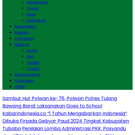
Menengah
Tinggi
Riset
Kebijakan
Kesehatan
Ragam
Teknologi
Hiburan
Musik
Film
Teater
Tradisi
Internasional
Olahraga
OPINI
Sambut Hut Polwan ke-76, Polwan Polres Tulang
Bawang Barat Laksanakan Goes to School
Kabarindonesia.co “1 Tahun Mengabarkan Indonesia”
Dibuka Firsada Gebyar Paud 2024 Tingkat Kabupaten
Tubaba
Penilaian Lomba Administrasi PKK, Posyandu