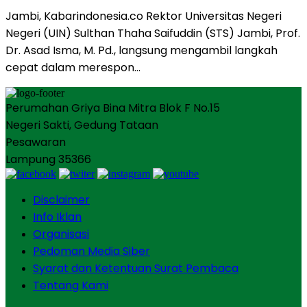
Jambi, Kabarindonesia.co Rektor Universitas Negeri
Negeri (UIN) Sulthan Thaha Saifuddin (STS) Jambi, Prof.
Dr. Asad Isma, M. Pd., langsung mengambil langkah
cepat dalam merespon…
Perumahan Griya Bina Mitra Blok F No.15
Negeri Sakti, Gedung Tataan
Pesawaran
Lampung 35366
Disclaimer
Info Iklan
Organisasi
Pedoman Media Siber
Syarat dan Ketentuan Surat Pembaca
Tentang Kami