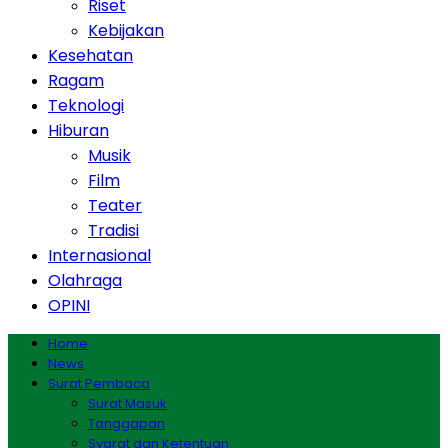
Riset
Kebijakan
Kesehatan
Ragam
Teknologi
Hiburan
Musik
Film
Teater
Tradisi
Internasional
Olahraga
OPINI
Home
News
Surat Pembaca
Surat Masuk
Tanggapan
Syarat dan Ketentuan