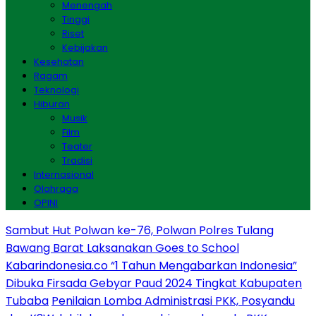
Menengah
Tinggi
Riset
Kebijakan
Kesehatan
Ragam
Teknologi
Hiburan
Musik
Film
Teater
Tradisi
Internasional
Olahraga
OPINI
Sambut Hut Polwan ke-76, Polwan Polres Tulang
Bawang Barat Laksanakan Goes to School
Kabarindonesia.co “1 Tahun Mengabarkan Indonesia”
Dibuka Firsada Gebyar Paud 2024 Tingkat Kabupaten
Tubaba
Penilaian Lomba Administrasi PKK, Posyandu