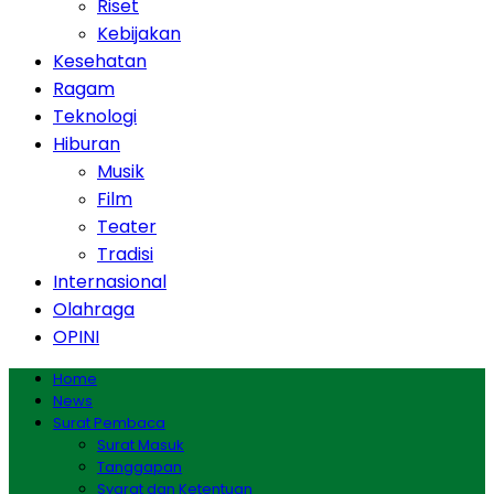
Riset
Kebijakan
Kesehatan
Ragam
Teknologi
Hiburan
Musik
Film
Teater
Tradisi
Internasional
Olahraga
OPINI
Home
News
Surat Pembaca
Surat Masuk
Tanggapan
Syarat dan Ketentuan