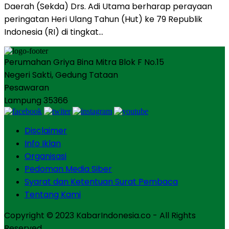
Daerah (Sekda) Drs. Adi Utama berharap perayaan
peringatan Heri Ulang Tahun (Hut) ke 79 Republik
Indonesia (RI) di tingkat…
Perumahan Griya Bina Mitra Blok F No.15
Negeri Sakti, Gedung Tataan
Pesawaran
Lampung 35366
Disclaimer
Info Iklan
Organisasi
Pedoman Media Siber
Syarat dan Ketentuan Surat Pembaca
Tentang Kami
Copyright © 2023 KabarIndonesia.co - All Rights
Reserved