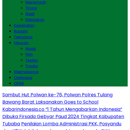
Menengah
Tinggi
Riset
Kebijakan
Kesehatan
Ragam
Teknologi
Hiburan
Musik
Film
Teater
Tradisi
Internasional
Olahraga
OPINI
Sambut Hut Polwan ke-76, Polwan Polres Tulang
Bawang Barat Laksanakan Goes to School
Kabarindonesia.co “1 Tahun Mengabarkan Indonesia”
Dibuka Firsada Gebyar Paud 2024 Tingkat Kabupaten
Tubaba
Penilaian Lomba Administrasi PKK, Posyandu