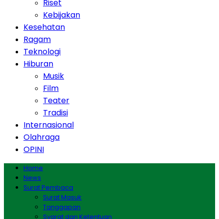
Riset
Kebijakan
Kesehatan
Ragam
Teknologi
Hiburan
Musik
Film
Teater
Tradisi
Internasional
Olahraga
OPINI
Home
News
Surat Pembaca
Surat Masuk
Tanggapan
Syarat dan Ketentuan