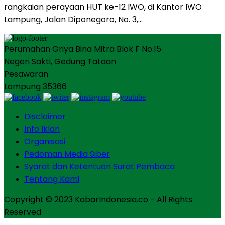
rangkaian perayaan HUT ke-12 IWO, di Kantor IWO
Lampung, Jalan Diponegoro, No. 3,…
Perumahan Griya Bina Mitra Blok F No.15
Negeri Sakti, Gedung Tataan
Pesawaran
Lampung 35366
Disclaimer
Info Iklan
Organisasi
Pedoman Media Siber
Syarat dan Ketentuan Surat Pembaca
Tentang Kami
Copyright © 2023 KabarIndonesia.co - All Rights
Reserved