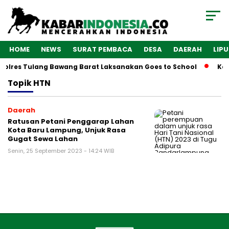
HOME
NEWS
SURAT PEMBACA
DESA
DAERAH
LIP
Polres Tulang Bawang Barat Laksanakan Goes to School
Kab
Topik
HTN
Daerah
Ratusan Petani Penggarap Lahan
Kota Baru Lampung, Unjuk Rasa
Gugat Sewa Lahan
Senin, 25 September 2023 - 14:24 WIB