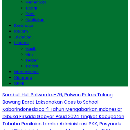
Menengah
Tinggi
Riset
Kebijakan
Kesehatan
Ragam
Teknologi
Hiburan
Musik
Film
Teater
Tradisi
Internasional
Olahraga
OPINI
Sambut Hut Polwan ke-76, Polwan Polres Tulang
Bawang Barat Laksanakan Goes to School
Kabarindonesia.co “1 Tahun Mengabarkan Indonesia”
Dibuka Firsada Gebyar Paud 2024 Tingkat Kabupaten
Tubaba
Penilaian Lomba Administrasi PKK, Posyandu