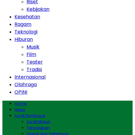
Riset
Kebijakan
Kesehatan
Ragam
Teknologi
Hiburan
Musik
Film
Teater
Tradisi
Internasional
Olahraga
OPINI
Home
News
Surat Pembaca
Surat Masuk
Tanggapan
Syarat dan Ketentuan